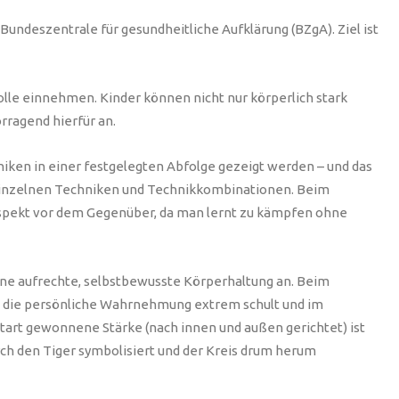
Bundeszentrale für gesundheitliche Aufklärung (BZgA). Ziel ist
olle einnehmen. Kinder können nicht nur körperlich stark
rragend hierfür an.
niken in einer festgelegten Abfolge gezeigt werden – und das
 einzelnen Techniken und Technikkombinationen. Beim
Respekt vor dem Gegenüber, da man lernt zu kämpfen ohne
eine aufrechte, selbstbewusste Körperhaltung an. Beim
s die persönliche Wahrnehmung extrem schult und im
rtart gewonnene Stärke (nach innen und außen gerichtet) ist
urch den Tiger symbolisiert und der Kreis drum herum