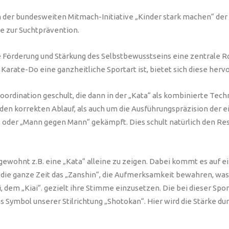
an der bundesweiten Mitmach-Initiative „Kinder stark machen“ der 
ve zur Suchtprävention.
ie Förderung und Stärkung des Selbstbewusstseins eine zentrale R
arate-Do eine ganzheitliche Sportart ist, bietet sich diese hervo
rdination geschult, die dann in der „Kata“ als kombinierte Tech
den korrekten Ablauf, als auch um die Ausführungspräzision der
all oder „Mann gegen Mann“ gekämpft. Dies schult natürlich den 
 gewohnt z.B. eine „Kata“ alleine zu zeigen. Dabei kommt es auf 
ie ganze Zeit das „Zanshin“, die Aufmerksamkeit bewahren, wa
 dem „Kiai“. gezielt ihre Stimme einzusetzen. Die bei dieser Spo
as Symbol unserer Stilrichtung „Shotokan“. Hier wird die Stärke d