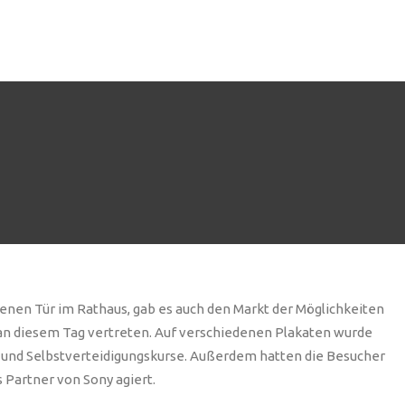
O & DOWNLOADS
KASE
TERMINE
KONTAKT
enen Tür im Rathaus, gab es auch den Markt der Möglichkeiten
an diesem Tag vertreten. Auf verschiedenen Plakaten wurde
ase und Selbstverteidigungskurse. Außerdem hatten die Besucher
 Partner von Sony agiert.