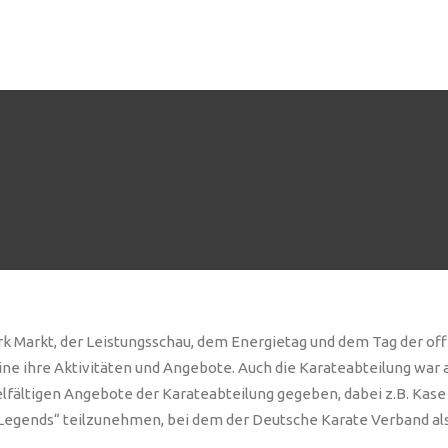
STARTSEITE
IMPRESSIONEN
DOJ
k Markt, der Leistungsschau, dem Energietag und dem Tag der off
e ihre Aktivitäten und Angebote. Auch die Karateabteilung war 
 vielfältigen Angebote der Karateabteilung gegeben, dabei z.B. K
 Legends“ teilzunehmen, bei dem der Deutsche Karate Verband als