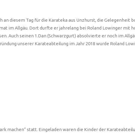
h an diesem Tag für die Karateka aus Unzhurst, die Gelegenheit b
t im Allgäu. Dort durfte er jahrelang bei Roland Lowinger mit h
n. Auch seinen 1.Dan (Schwarzgurt) absolvierte er noch im Allgäu
Gründung unserer Karateabteilung im Jahr 2018 wurde Roland Low
tark machen“ statt. Eingeladen waren die Kinder der Karateabtei