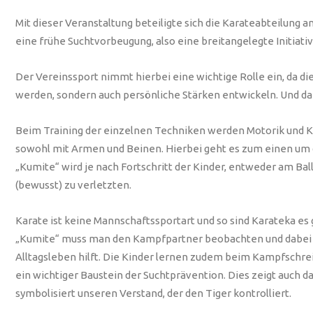
Mit dieser Veranstaltung beteiligte sich die Karateabteilung 
eine frühe Suchtvorbeugung, also eine breitangelegte Initiati
Der Vereinssport nimmt hierbei eine wichtige Rolle ein, da d
werden, sondern auch persönliche Stärken entwickeln. Und da K
Beim Training der einzelnen Techniken werden Motorik und Koo
sowohl mit Armen und Beinen. Hierbei geht es zum einen um 
„Kumite“ wird je nach Fortschritt der Kinder, entweder am B
(bewusst) zu verletzten.
Karate ist keine Mannschaftssportart und so sind Karateka es
„Kumite“ muss man den Kampfpartner beobachten und dabei d
Alltagsleben hilft. Die Kinder lernen zudem beim Kampfschrei,
ein wichtiger Baustein der Suchtprävention. Dies zeigt auch d
symbolisiert unseren Verstand, der den Tiger kontrolliert.