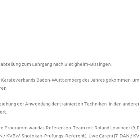
eabteilung zum Lehrgang nach Bietigheim-Bissingen.
s Karateverbands Baden-Württemberg des Jahres gekommen, um 
ren.
beziehung der Anwendung der trainierten Techniken. In den andere
ert.
nte Programm war das Referenten-Team mit Roland Lowinger (9. D
N / KVBW-Shotokan-Prüfungs-Referent), Uwe Careni (7. DAN / KVB