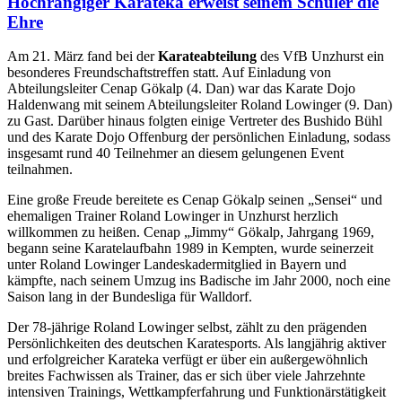
Hochrangiger Karateka erweist seinem Schüler die
Ehre
Am 21. März fand bei der
Karateabteilung
des VfB Unzhurst ein
besonderes Freundschaftstreffen statt. Auf Einladung von
Abteilungsleiter Cenap Gökalp (4. Dan) war das Karate Dojo
Haldenwang mit seinem Abteilungsleiter Roland Lowinger (9. Dan)
zu Gast. Darüber hinaus folgten einige Vertreter des Bushido Bühl
und des Karate Dojo Offenburg der persönlichen Einladung, sodass
insgesamt rund 40 Teilnehmer an diesem gelungenen Event
teilnahmen.
Eine große Freude bereitete es Cenap Gökalp seinen „Sensei“ und
ehemaligen Trainer Roland Lowinger in Unzhurst herzlich
willkommen zu heißen. Cenap „Jimmy“ Gökalp, Jahrgang 1969,
begann seine Karatelaufbahn 1989 in Kempten, wurde seinerzeit
unter Roland Lowinger Landeskadermitglied in Bayern und
kämpfte, nach seinem Umzug ins Badische im Jahr 2000, noch eine
Saison lang in der Bundesliga für Walldorf.
Der 78-jährige Roland Lowinger selbst, zählt zu den prägenden
Persönlichkeiten des deutschen Karatesports. Als langjährig aktiver
und erfolgreicher Karateka verfügt er über ein außergewöhnlich
breites Fachwissen als Trainer, das er sich über viele Jahrzehnte
intensiven Trainings, Wettkampferfahrung und Funktionärstätigkeit