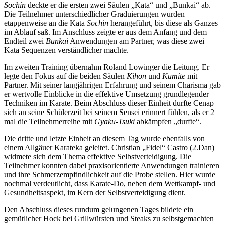
Sochin
deckte er die ersten zwei Säulen „Kata“ und „Bunkai“ ab.
Die Teilnehmer unterschiedlicher Graduierungen wurden
etappenweise an die Kata
Sochin
herangeführt, bis diese als Ganzes
im Ablauf saß. Im Anschluss zeigte er aus dem Anfang und dem
Endteil zwei
Bunkai
Anwendungen am Partner, was diese zwei
Kata Sequenzen verständlicher machte.
Im zweiten Training übernahm Roland Lowinger die Leitung. Er
legte den Fokus auf die beiden Säulen
Kihon
und
Kumite
mit
Partner. Mit seiner langjährigen Erfahrung und seinem Charisma gab
er wertvolle Einblicke in die effektive Umsetzung grundlegender
Techniken im Karate. Beim Abschluss dieser Einheit durfte Cenap
sich an seine Schülerzeit bei seinem Sensei erinnert fühlen, als er 2
mal die Teilnehmerreihe mit
Gyaku-Tsuki
abkämpfen „durfte“.
Die dritte und letzte Einheit an diesem Tag wurde ebenfalls von
einem Allgäuer Karateka geleitet. Christian „Fidel“ Castro (2.Dan)
widmete sich dem Thema effektive Selbstverteidigung. Die
Teilnehmer konnten dabei praxisorientierte Anwendungen trainieren
und ihre Schmerzempfindlichkeit auf die Probe stellen. Hier wurde
nochmal verdeutlicht, dass Karate-Do, neben dem Wettkampf- und
Gesundheitsaspekt, im Kern der Selbstverteidigung dient.
Den Abschluss dieses rundum gelungenen Tages bildete ein
gemütlicher Hock bei Grillwürsten und Steaks zu selbstgemachten