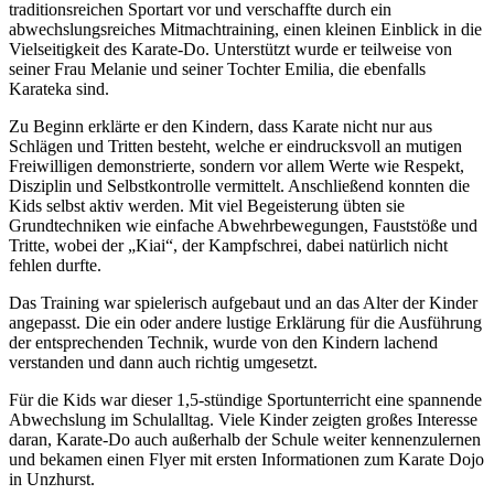
traditionsreichen Sportart vor und verschaffte durch ein
abwechslungsreiches Mitmachtraining, einen kleinen Einblick in die
Vielseitigkeit des Karate-Do. Unterstützt wurde er teilweise von
seiner Frau Melanie und seiner Tochter Emilia, die ebenfalls
Karateka sind.
Zu Beginn erklärte er den Kindern, dass Karate nicht nur aus
Schlägen und Tritten besteht, welche er eindrucksvoll an mutigen
Freiwilligen demonstrierte, sondern vor allem Werte wie Respekt,
Disziplin und Selbstkontrolle vermittelt. Anschließend konnten die
Kids selbst aktiv werden. Mit viel Begeisterung übten sie
Grundtechniken wie einfache Abwehrbewegungen, Fauststöße und
Tritte, wobei der „Kiai“, der Kampfschrei, dabei natürlich nicht
fehlen durfte.
Das Training war spielerisch aufgebaut und an das Alter der Kinder
angepasst. Die ein oder andere lustige Erklärung für die Ausführung
der entsprechenden Technik, wurde von den Kindern lachend
verstanden und dann auch richtig umgesetzt.
Für die Kids war dieser 1,5-stündige Sportunterricht eine spannende
Abwechslung im Schulalltag. Viele Kinder zeigten großes Interesse
daran, Karate-Do auch außerhalb der Schule weiter kennenzulernen
und bekamen einen Flyer mit ersten Informationen zum Karate Dojo
in Unzhurst.