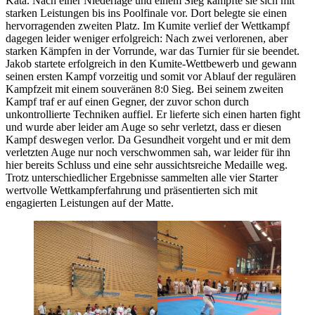
Kata. Nach einer Niederlage und einem Sieg kämpfte sie sich mit
starken Leistungen bis ins Poolfinale vor. Dort belegte sie einen
hervorragenden zweiten Platz. Im Kumite verlief der Wettkampf
dagegen leider weniger erfolgreich: Nach zwei verlorenen, aber
starken Kämpfen in der Vorrunde, war das Turnier für sie beendet.
Jakob startete erfolgreich in den Kumite-Wettbewerb und gewann
seinen ersten Kampf vorzeitig und somit vor Ablauf der regulären
Kampfzeit mit einem souveränen 8:0 Sieg. Bei seinem zweiten
Kampf traf er auf einen Gegner, der zuvor schon durch
unkontrollierte Techniken auffiel. Er lieferte sich einen harten fight
und wurde aber leider am Auge so sehr verletzt, dass er diesen
Kampf deswegen verlor. Da Gesundheit vorgeht und er mit dem
verletzten Auge nur noch verschwommen sah, war leider für ihn
hier bereits Schluss und eine sehr aussichtsreiche Medaille weg.
Trotz unterschiedlicher Ergebnisse sammelten alle vier Starter
wertvolle Wettkampferfahrung und präsentierten sich mit
engagierten Leistungen auf der Matte.