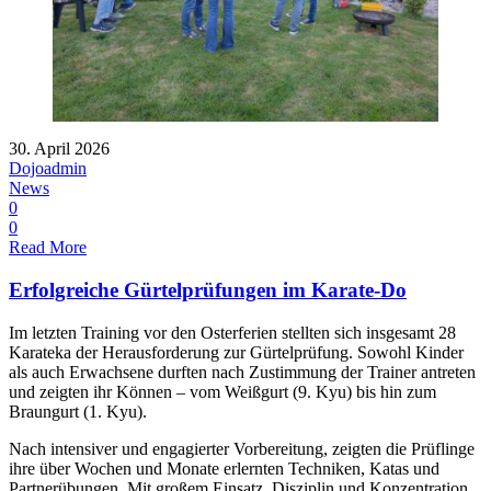
30. April 2026
Dojoadmin
News
0
0
Read More
Erfolgreiche Gürtelprüfungen im Karate-Do
Im letzten Training vor den Osterferien stellten sich insgesamt 28
Karateka der Herausforderung zur Gürtelprüfung. Sowohl Kinder
als auch Erwachsene durften nach Zustimmung der Trainer antreten
und zeigten ihr Können – vom Weißgurt (9. Kyu) bis hin zum
Braungurt (1. Kyu).
Nach intensiver und engagierter Vorbereitung, zeigten die Prüflinge
ihre über Wochen und Monate erlernten Techniken, Katas und
Partnerübungen. Mit großem Einsatz, Disziplin und Konzentration,