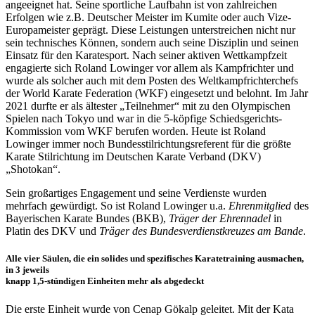
angeeignet hat. Seine sportliche Laufbahn ist von zahlreichen
Erfolgen wie z.B. Deutscher Meister im Kumite oder auch Vize-
Europameister geprägt. Diese Leistungen unterstreichen nicht nur
sein technisches Können, sondern auch seine Disziplin und seinen
Einsatz für den Karatesport. Nach seiner aktiven Wettkampfzeit
engagierte sich Roland Lowinger vor allem als Kampfrichter und
wurde als solcher auch mit dem Posten des Weltkampfrichterchefs
der World Karate Federation (WKF) eingesetzt und belohnt. Im Jahr
2021 durfte er als ältester „Teilnehmer“ mit zu den Olympischen
Spielen nach Tokyo und war in die 5-köpfige Schiedsgerichts-
Kommission vom WKF berufen worden. Heute ist Roland
Lowinger immer noch Bundesstilrichtungsreferent für die größte
Karate Stilrichtung im Deutschen Karate Verband (DKV)
„Shotokan“.
Sein großartiges Engagement und seine Verdienste wurden
mehrfach gewürdigt. So ist Roland Lowinger u.a.
Ehrenmitglied
des
Bayerischen Karate Bundes (BKB),
Träger der Ehrennadel
in
Platin des DKV und
Träger des Bundesverdienstkreuzes am Bande
.
Alle vier Säulen, die ein solides und spezifisches Karatetraining ausmachen,
in 3 jeweils
knapp 1,5-stündigen Einheiten mehr als abgedeckt
Die erste Einheit wurde von Cenap Gökalp geleitet. Mit der Kata