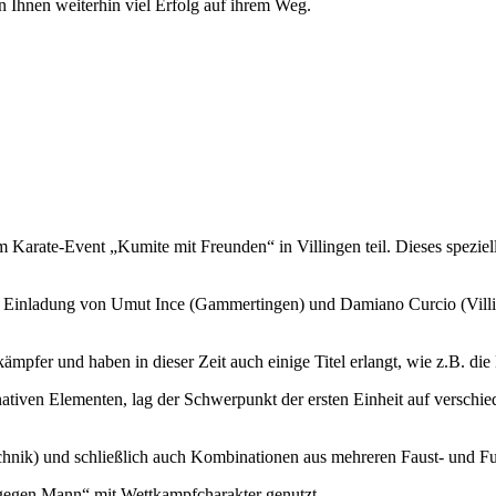
 Ihnen weiterhin viel Erfolg auf ihrem Weg.
arate-Event „Kumite mit Freunden“ in Villingen teil. Dieses speziel
 Einladung von Umut Ince (Gammertingen) und Damiano Curcio (Villing
kämpfer und haben in dieser Zeit auch einige Titel erlangt, wie z.B. die
ativen Elementen, lag der Schwerpunkt der ersten Einheit auf versch
chnik) und schließlich auch Kombinationen aus mehreren Faust- und Fuß
 gegen Mann“ mit Wettkampfcharakter genutzt.