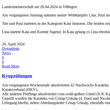
Landesmeisterschaft am 20.04.2024 in Villingen
Am vergangenen Samstag nahmen unsere Wettkämpfer Lina, Paul und T
Tim und Paul starteten in der Kategorie Kata Junioren. Die beiden ze
Lina startete Kata und Kumite Jugend. In Kata gelang es Lina ebenfal
20. April 2024
Dojoadmin
News
0
0
Read More
Kyuprüfungen
Am vergangenen Wochenende absolvierten 42 Nachwuchs Karateka ihre
Karateverband (DKV).
Alle anderen Prüflinge absolvierten vom weiß-gelben Gürtel (9./8. K
Geprüft wurden die Karateka von Cenap Gökalp (4. Dan) und Nicolas Fra
Lehrgang hierfür, neben Abteilungsleiter Cenap Gökalp, ebenfalls eine