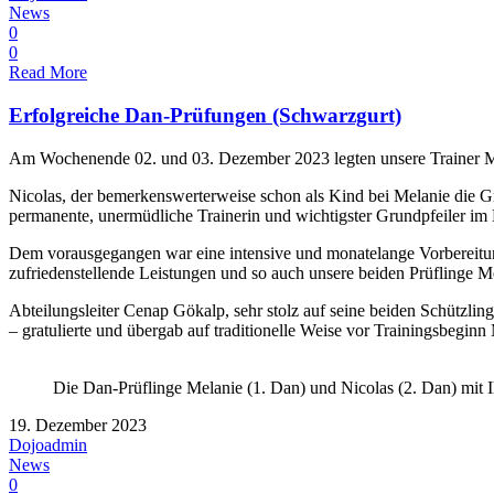
News
0
0
Read More
Erfolgreiche Dan-Prüfungen (Schwarzgurt)
Am Wochenende 02. und 03. Dezember 2023 legten unsere Trainer Mela
Nicolas, der bemerkenswerterweise schon als Kind bei Melanie die Gr
permanente, unermüdliche Trainerin und wichtigster Grundpfeiler im 
Dem vorausgegangen war eine intensive und monatelange Vorbereitung
zufriedenstellende Leistungen und so auch unsere beiden Prüflinge M
Abteilungsleiter Cenap Gökalp, sehr stolz auf seine beiden Schützlin
– gratulierte und übergab auf traditionelle Weise vor Trainingsbegin
Die Dan-Prüflinge Melanie (1. Dan) und Nicolas (2. Dan) mit 
19. Dezember 2023
Dojoadmin
News
0