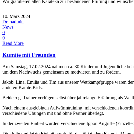
Wir gratulieren allen Karateka zur bestandenen Prüfung und wünschen
10. März 2024
Dojoadmin
News
0
0
Read More
Kumite mit Freunden
Am Samstag, 17.02.2024 nahmen ca. 30 Kinder und Jugendliche beim K
um dem Nachwuchs gemeinsam zu motivieren und zu fördern.
Jakob, Lina, Emilia und Tim aus unserer Wettkampfgruppe waren der
anderen Karate-Kids.
Beide o.g. Trainer verfügen selbst über jahrelange Erfahrung als Wett
Nach einem ausgiebigen Aufwärmtraining, mit verschiedenen koordin
verschiedene Übungen mit und ohne Partner überlegt.
In der zweiten Einheit wurden verschiedene Ippon Angriffe (Einzelte
Die dritte und letzte Einheit wurde für das Shiai, dem Kampf „Mann