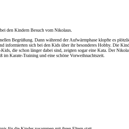
 bei den Kindern Besuch vom Nikolaus.
nellen Begrüßung. Dann während der Aufwärmphase klopfte es plötzlic
 und informierten sich bei den Kids über ihr besonderes Hobby. Die Kin
e-Kids, die schon länger dabei sind, zeigten sogar eine Kata. Der Nikol
ß im Karate-Training und eine schöne Vorweihnachtszeit.
s für die Kinder zusammen mit ihren Eltern statt.