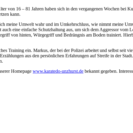
lter von 16 – 81 Jahren haben sich in den vergangenen Wochen bei Kur
etzen kann.
e ich meine Umwelt wahr und im Umkehrschluss, wie nimmt meine Umwe
cht auch eine einfache Schutzhaltung aus, um sich dem Aggressor vom Le
iff von hinten, Würgegriff und Bedrängnis am Boden trainiert. Hierbe
s Training ein. Markus, der bei der Polizei arbeitet und selbst seit vie
e Erzählungen aus den persönlichen Erfahrungen auf Streife in der Stadt.
n.
 unserer Homepage
www.karatedo-unzhurst.de
bekannt gegeben. Interes