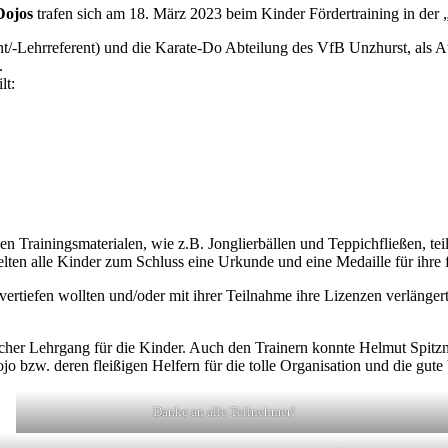
Dojos
trafen sich am 18. März 2023 beim Kinder Fördertraining in der
ehrreferent) und die Karate-Do Abteilung des VfB Unzhurst, als Ausr
.
lt:
 Trainingsmaterialen, wie z.B. Jonglierbällen und Teppichfließen, te
elten alle Kinder zum Schluss eine Urkunde und eine Medaille für ihre f
g vertiefen wollten und/oder mit ihrer Teilnahme ihre Lizenzen verläng
cher Lehrgang für die Kinder. Auch den Trainern konnte Helmut Spitzna
 bzw. deren fleißigen Helfern für die tolle Organisation und die gute
Danke an alle Teilnehmer!