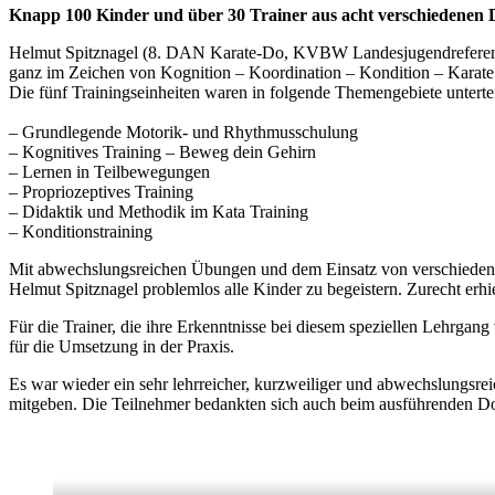
Knapp 100 Kinder und über 30 Trainer aus acht verschiedenen 
Helmut Spitznagel (8. DAN Karate-Do, KVBW Landesjugendreferent/-L
ganz im Zeichen von Kognition – Koordination – Kondition – Karate
Die fünf Trainingseinheiten waren in folgende Themengebiete untertei
– Grundlegende Motorik- und Rhythmusschulung
– Kognitives Training – Beweg dein Gehirn
– Lernen in Teilbewegungen
– Propriozeptives Training
– Didaktik und Methodik im Kata Training
– Konditionstraining
Mit abwechslungsreichen Übungen und dem Einsatz von verschiedenen
Helmut Spitznagel problemlos alle Kinder zu begeistern. Zurecht erhi
Für die Trainer, die ihre Erkenntnisse bei diesem speziellen Lehrgan
für die Umsetzung in der Praxis.
Es war wieder ein sehr lehrreicher, kurzweiliger und abwechslungsrei
mitgeben. Die Teilnehmer bedankten sich auch beim ausführenden Dojo