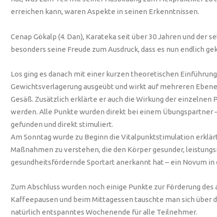
erreichen kann, waren Aspekte in seinen Erkenntnissen.
Cenap Gökalp (4. Dan), Karateka seit über 30 Jahren und der s
besonders seine Freude zum Ausdruck, dass es nun endlich gekl
Los ging es danach mit einer kurzen theoretischen Einführung 
Gewichtsverlagerung ausgeübt und wirkt auf mehreren Ebenen
Gesäß. Zusätzlich erklärte er auch die Wirkung der einzelne
werden. Alle Punkte wurden direkt bei einem Übungspartner –
gefunden und direkt stimuliert.
Am Sonntag wurde zu Beginn die Vitalpunktstimulation erklär
Maßnahmen zu verstehen, die den Körper gesunder, leistungs
gesundheitsfördernde Sportart anerkannt hat – ein Novum i
Zum Abschluss wurden noch einige Punkte zur Förderung des
Kaffeepausen und beim Mittagessen tauschte man sich über das
natürlich entspanntes Wochenende für alle Teilnehmer.