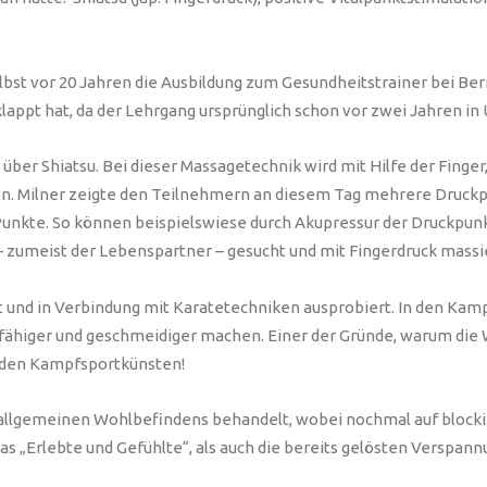
elbst vor 20 Jahren die Ausbildung zum Gesundheitstrainer bei Ber
appt hat, da der Lehrgang ursprünglich schon vor zwei Jahren in U
über Shiatsu. Bei dieser Massagetechnik wird mit Hilfe der Finger
. Milner zeigte den Teilnehmern an diesem Tag mehrere Druckpu
n Punkte. So können beispielswiese durch Akupressur der Druckpu
 zumeist der Lebenspartner – gesucht und mit Fingerdruck massi
t und in Verbindung mit Karatetechniken ausprobiert. In den Kam
fähiger und geschmeidiger machen. Einer der Gründe, warum die 
n den Kampfsportkünsten!
 allgemeinen Wohlbefindens behandelt, wobei nochmal auf block
 „Erlebte und Gefühlte“, als auch die bereits gelösten Verspannu