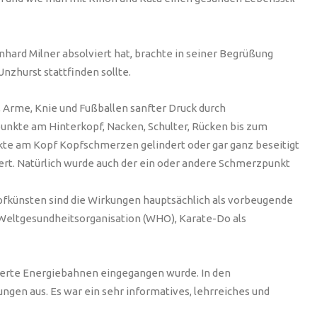
nhard Milner absolviert hat, brachte in seiner Begrüßung
nzhurst stattfinden sollte.
, Arme, Knie und Fußballen sanfter Druck durch
nkte am Hinterkopf, Nacken, Schulter, Rücken bis zum
nkte am Kopf Kopfschmerzen gelindert oder gar ganz beseitigt
ert. Natürlich wurde auch der ein oder andere Schmerzpunkt
pfkünsten sind die Wirkungen hauptsächlich als vorbeugende
Weltgesundheitsorganisation (WHO), Karate-Do als
ierte Energiebahnen eingegangen wurde. In den
ngen aus. Es war ein sehr informatives, lehrreiches und