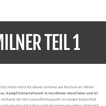
O & DOWNLOADS
KASE
TERMINE
KONTAKT
LNER TEIL 1
Do) reiste extra für dieses Seminar aus Bochum an. Milner
er, Kampfrichterreferent in Nordrhein-Westfalen und ist
e Verband, der den Gesundheitsaspekt im Karate beleuchtet
tion und wie man mit Kihon und Kata einen gesunden Lebensstil