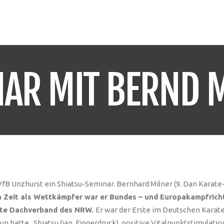
STARTSEITE
IMPRESSIONEN
DOJ
AR MIT BERND MI
VfB Unzhurst ein Shiatsu-Seminar. Bernhard Milner (9. Dan Karate-
n Zeit als Wettkämpfer war er Bundes – und Europakampfricht
rate Dachverband des NRW.
Er war der Erste im Deutschen Karat
tun hatte. Shiatsu (jap. Fingerdruck), positive Vitalpunktstimula